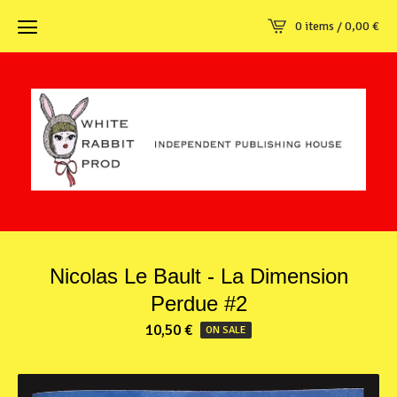
0 items /
0,00
€
Nicolas Le Bault - La Dimension
Perdue #2
10,50
€
ON SALE